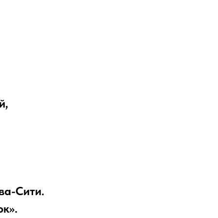
й,
ва-Сити.
к».