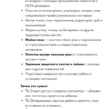
из воздуха с помощью промышленных пылесосов с
HEPA-фильтрами
Очистка остатков краски, штукатурки, затирки, клея
специальными профессиональными составами
Мытьё полов, стен, подоконников, радиаторов, труб и
коммуникаций
Уборка в углах, стыках, за батареями и в других
труднодоступных местах
Мойка окон
— очистка стёкол, рам и подоконников
от строительной пыли и следов отделочных
материалов
Очистка внутри оконных рам
от строительного
мусора и пыли
Удаление защитного скотча и плёнки
с оконных
рам и других поверхностей
Подготовка поверхностей к монтажу мебели и
установке сантехники
Зачем это нужно:
🔍 Открыт доступ к каждому сантиметру — убираем
всё, что потом скроется за мебелью
🔍 Обнаруживаем скрытые дефекты ремонта, пока
есть время их исправить