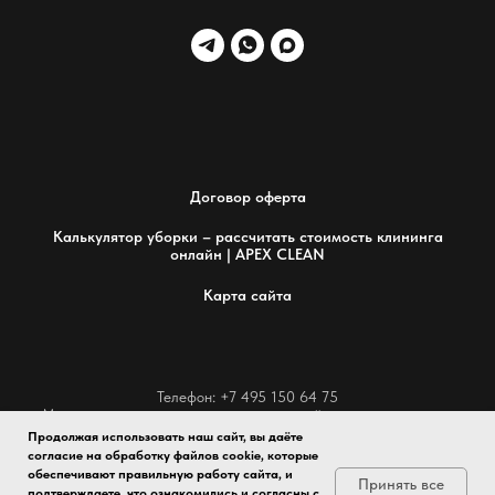
Договор оферта
Калькулятор уборки – рассчитать стоимость клининга
онлайн | APEX CLEAN
Карта сайта
Телефон: +7 495 150 64 75
Мы стремимся к совершенству в каждой детали и гордимся
предоставлением исключительных услуг по уборке,
Продолжая использовать наш сайт, вы даёте
превосходящих ожидания клиентов.
согласие на обработку файлов cookie, которые
Электронная почта: info@apexclean.ru
обеспечивают правильную работу сайта, и
Принять все
Обслуживаем Москву и ближайшее Подмосковье.
подтверждаете, что ознакомились и согласны с