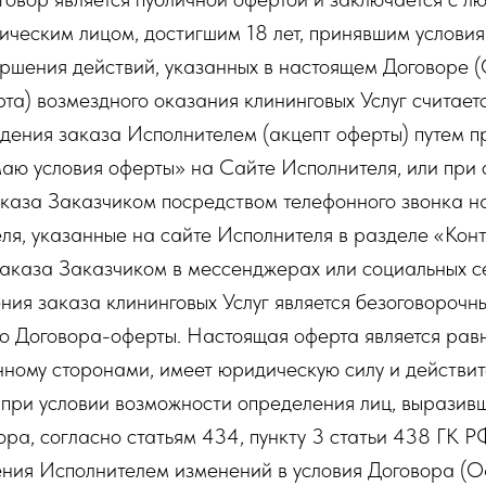
ческим лицом, достигшим 18 лет, принявшим услови
ршения действий, указанных в настоящем Договоре (
рта) возмездного оказания клининговых Услуг считае
дения заказа Исполнителем (акцепт оферты) путем п
маю условия оферты» на Сайте Исполнителя, или при
каза Заказчиком посредством телефонного звонка н
я, указанные на сайте Исполнителя в разделе «Конт
аказа Заказчиком в мессенджерах или социальных се
ния заказа клининговых Услуг является безоговорочн
го Договора-оферты. Настоящая оферта является рав
нному сторонами, имеет юридическую силу и действит
 при условии возможности определения лиц, выразив
ра, согласно статьям 434, пункту 3 статьи 438 ГК Р
сения Исполнителем изменений в условия Договора (