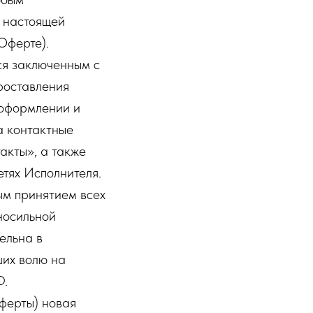
я настоящей
Оферте).
тся заключенным с
роставления
 оформлении и
а контактные
акты», а также
тях Исполнителя.
ым принятием всех
носильной
ельна в
ших волю на
Ф.
Оферты) новая