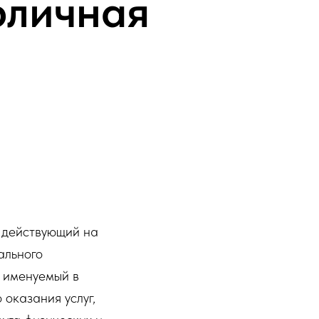
бличная
, действующий на
ального
именуемый в
 оказания услуг,