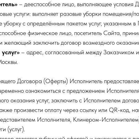
итель»
– дееспособное лицо, выполняющее условия До
говые услуги: выполняет разовые уборки помещения/
е уборку с определённым пакетом услуг, указанным в
способное физическое лицо, посетитель Сайта, прин
 желающий заключить договор возмездного оказания 
 услуг»
– адрес, согласованный между Заказчиком и
Москвы.
тоящего Договора (Оферты) Исполнитель предоставляе
временно ознакомиться с предложением Исполнителя
ого оказания услуг, заключить с Исполнителем догов
 также произвести оплату через ссылку или QR-код, 
едставителем Исполнителя, Клинером-Исполнителем
и (услуг).
говор является публичной офертой и заключается с л