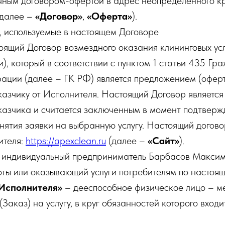
чным договором-офертой в адрес неопределенного кр
(далее –
«Договор»
,
«Оферта»
).
, используемые в настоящем Договоре
оящий Договор возмездного оказания клининговых усл
и), который в соответствии с пунктом 1 статьи 435 Гр
ации (далее – ГК РФ) является предложением (оферт
азчику от Исполнителя. Настоящий Договор являетс
казчика и считается заключенным в момент подтверж
нятия заявки на выбранную услугу. Настоящий догов
ителя:
https://apexclean.ru
(далее –
«Сайт»
).
 индивидуальный предприниматель Барбасов Максим
ты или оказывающий услуги потребителям по настоящ
Исполнителя»
– дееспособное физическое лицо – м
Заказ) на услугу, в круг обязанностей которого входи