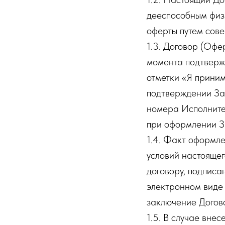
дееспособным физи
оферты путем сове
1.3. Договор (Офе
момента подтверж
отметки «Я прини
подтверждении За
номера Исполнител
при оформлении З
1.4. Факт оформле
условий настояще
договору, подписа
электронном виде
заключение Догово
1.5. В случае вне