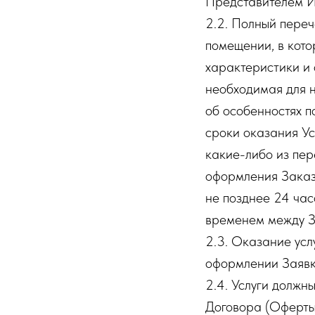
Представителем Ис
2.2. Полный перече
помещении, в кото
характеристики и 
необходимая для н
об особенностях п
сроки оказания Ус
какие-либо из пе
оформления Заказа
не позднее 24 час
временем между З
2.3. Оказание усл
оформлении Заявк
2.4. Услуги должн
Договора (Оферты