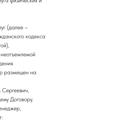
уга физических и
уг (далее –
ажданского кодекса
ой),
я неотъемлемой
дения
ор размещен на
 Сергеевич,
ему Договору.
енеджер,
т: