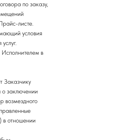
говора по заказу,
помещений
 Прайс-листе.
имающий условия
услуг.
 Исполнителем в
т Заказчику
 о заключении
ор возмездного
направленные
) в отношении
юбым