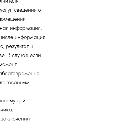
лнителя.
услуг, сведения о
помещения,
 иная информация,
 числе информация
о, результат и
е. В случае если
 момент
заблаговременно,
огласованным
анному при
чика.
и заключении