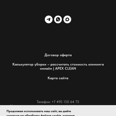
Договор оферта
Калькулятор уборки – рассчитать стоимость клининга
онлайн | APEX CLEAN
Карта сайта
Телефон: +7 495 150 64 75
Мы стремимся к совершенству в каждой детали и гордимся
предоставлением исключительных услуг по уборке,
Продолжая использовать наш сайт, вы даёте
превосходящих ожидания клиентов.
согласие на обработку файлов cookie, которые