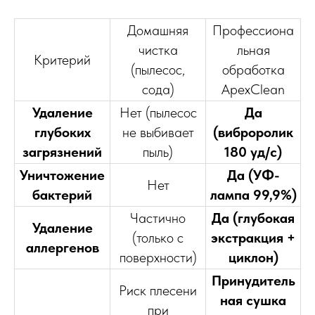
Домашняя
Профессиона
чистка
льная
Критерий
(пылесос,
обработка
сода)
ApexClean
Удаление
Нет (пылесос
Да
глубоких
не выбивает
(виброролик
загрязнений
пыль)
180 уд/с)
Уничтожение
Да (УФ-
Нет
бактерий
лампа 99,9%)
Частично
Да (глубокая
Удаление
(только с
экстракция +
аллергенов
поверхности)
циклон)
Принудитель
Риск плесени
ная сушка
при