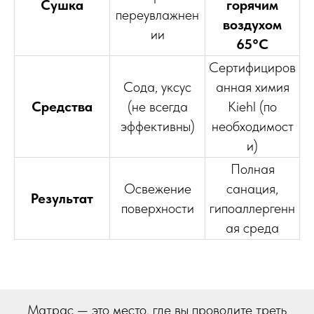
Сушка
горячим
переувлажнен
воздухом
ии
65°C
Сертифициров
Сода, уксус
анная химия
Средства
(не всегда
Kiehl (по
эффективны)
необходимост
и)
Полная
Освежение
санация,
Результат
поверхности
гипоаллергенн
ая среда
Матрас — это место, где вы проводите треть