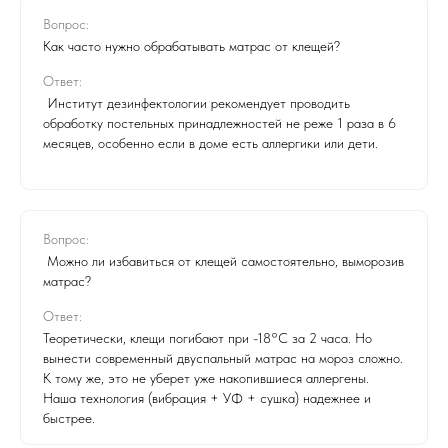
Вопрос:
Как часто нужно обрабатывать матрас от клещей?
Ответ:
Институт дезинфектологии рекомендует проводить
обработку постельных принадлежностей не реже 1 раза в 6
месяцев, особенно если в доме есть аллергики или дети.
Вопрос:
Можно ли избавиться от клещей самостоятельно, выморозив
матрас?
Ответ:
Теоретически, клещи погибают при -18°C за 2 часа. Но
вынести современный двуспальный матрас на мороз сложно.
К тому же, это не уберет уже накопившиеся аллергены.
Наша технология (вибрация + УФ + сушка) надежнее и
быстрее.